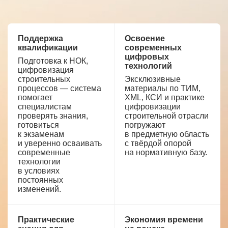
Поддержка
Освоение
квалификации
современных
цифровых
Подготовка к НОК,
технологий
цифровизация
строительных
Эксклюзивные
процессов — система
материалы по ТИМ,
помогает
XML, КСИ и практике
специалистам
цифровизации
проверять знания,
строительной отрасли
готовиться
погружают
к экзаменам
в предметную область
и уверенно осваивать
с твёрдой опорой
современные
на нормативную базу.
технологии
в условиях
постоянных
изменений.
Практические
Экономия времени