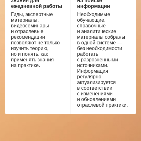
знания для
на поиске
ежедневной работы
информации
Гиды, экспертные
Необходимые
материалы,
обучающие,
видеосеминары
справочные
и отраслевые
и аналитические
рекомендации
материалы собраны
позволяют не только
в одной системе —
изучить теорию,
без необходимости
но и понять, как
работать
применять знания
с разрозненными
на практике.
источниками.
Информация
регулярно
актуализируется
в соответствии
с изменениями
и обновлениями
отраслевой практики.